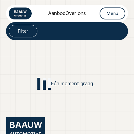
Filters
Aanbod
Over ons
Menu
Filter op
Filter
Merk
Home
Merk
Aanbod
Model
Diensten
Model
Eén moment graag...
Over ons
Brandstof
Verkocht
Transmissie
Contact
Kleur
Kleur