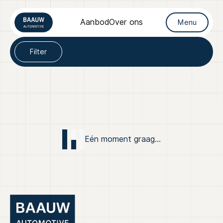
Filters
Aanbod
Over ons
Menu
Filter op
Filter
Merk
Home
Merk
Aanbod
Model
Diensten
Model
Eén moment graag...
Over ons
Brandstof
Verkocht
Transmissie
Contact
Kleur
Kleur