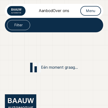
Filters
Aanbod
Over ons
Menu
Filter op
Filter
Merk
Home
Merk
Aanbod
Model
Diensten
Model
Eén moment graag...
Over ons
Brandstof
Verkocht
Transmissie
Contact
Kleur
Kleur