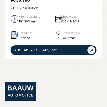
Volvo S90
2.0 T5 Inscription
Kilometerstand
Bouwjaar
191.303 km
20-12-2017
Brandstof
Transmissie
Benzine
Automaat
€ 19.945,-
v.a € 343,- p/m