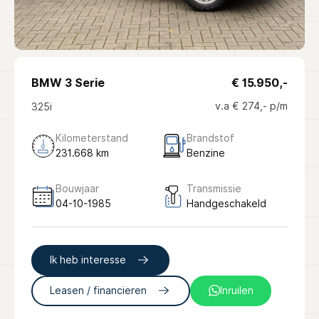
BMW 3 Serie
€ 15.950,-
v.a € 274,- p/m
325i
Kilometerstand
Brandstof
231.668 km
Benzine
Bouwjaar
Transmissie
04-10-1985
Handgeschakeld
Ik heb interesse
Leasen / financieren
Inruilen